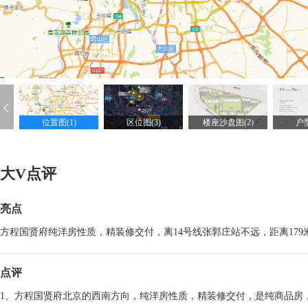
位置图(1)
区位图(3)
楼座沙盘图(2)
户型
大V点评
亮点
方程国贤府纯洋房性质，精装修交付，离14号线张郭庄站不远，距离17
点评
1、方程国贤府北京的西南方向，纯洋房性质，精装修交付，是纯商品房