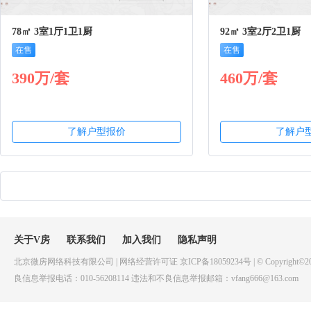
78㎡ 3室1厅1卫1厨
92㎡ 3室2厅2卫1厨
在售
在售
390万/套
460万/套
了解户型报价
了解户
关于V房
联系我们
加入我们
隐私声明
北京微房网络科技有限公司 | 网络经营许可证 京ICP备18059234号 | © Copyright©20
良信息举报电话：010-56208114 违法和不良信息举报邮箱：vfang666@163.com