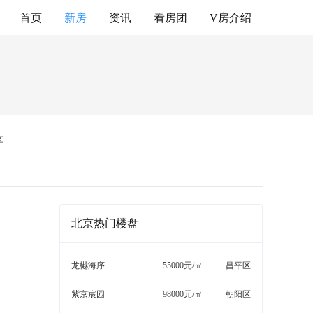
首页
新房
资讯
看房团
V房介绍
享
北京热门楼盘
龙樾海序
55000元/㎡
昌平区
微信扫码分享给好友
紫京宸园
98000元/㎡
朝阳区