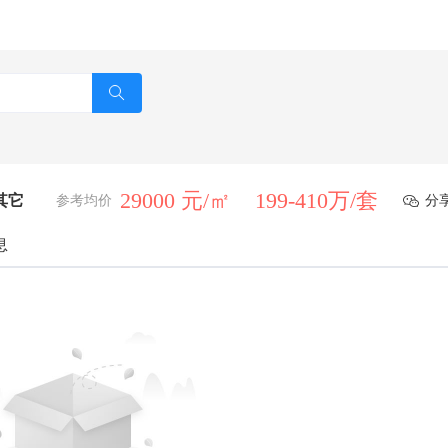
29000 元/㎡
199-410万/套
兴其它
参考均价
分
息