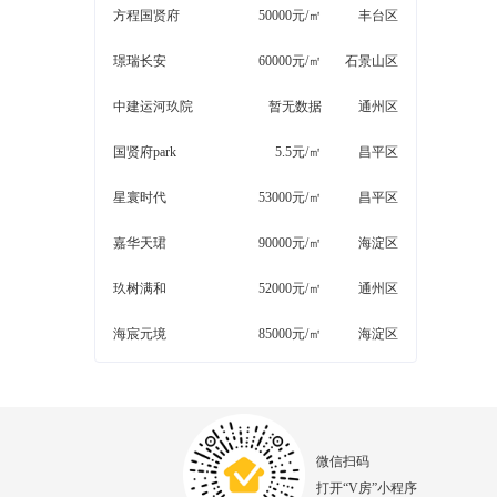
方程国贤府
50000元/㎡
丰台区
璟瑞长安
60000元/㎡
石景山区
中建运河玖院
暂无数据
通州区
国贤府park
5.5元/㎡
昌平区
星寰时代
53000元/㎡
昌平区
嘉华天珺
90000元/㎡
海淀区
玖树满和
52000元/㎡
通州区
海宸元境
85000元/㎡
海淀区
微信扫码
打开“V房”小程序