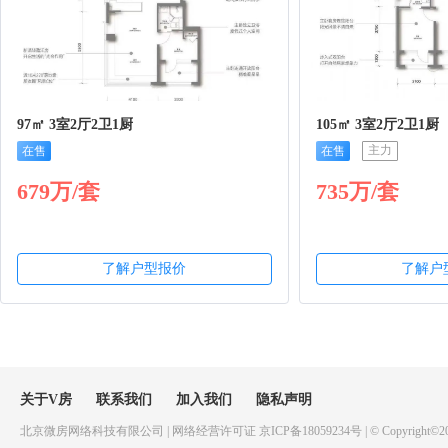
97㎡ 3室2厅2卫1厨
105㎡ 3室2厅2卫1厨
主力
在售
在售
679万/套
735万/套
了解户型报价
了解户
关于V房
联系我们
加入我们
隐私声明
北京微房网络科技有限公司 | 网络经营许可证 京ICP备18059234号 | © Copyright©20