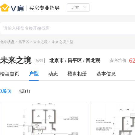
北京楼盘
>
昌平区
>
未来之境
>
未来之境户型
未来之境
6
北京市 / 昌平区 / 回龙观
参考均价
顺销
楼盘首页
户型
动态
楼盘相册
基本信息
3居(3)
4居(1)